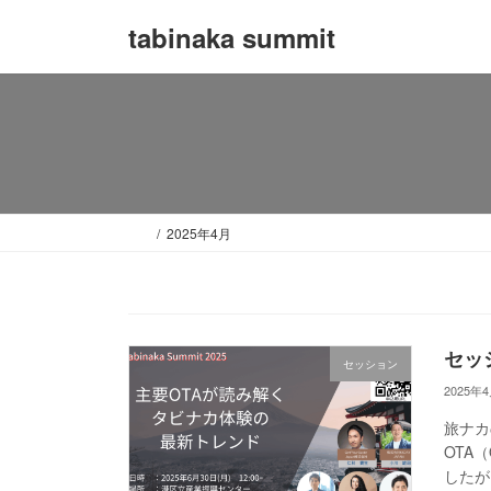
コ
ナ
tabinaka summit
ン
ビ
テ
ゲ
ン
ー
ツ
シ
へ
ョ
ス
ン
キ
に
2025年4月
ッ
移
プ
動
セッ
セッション
2025年
旅ナカ
OTA（
したが