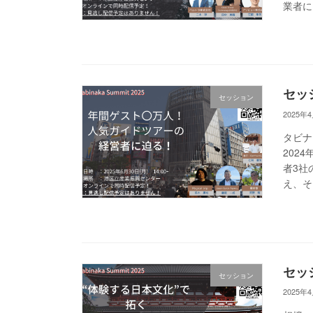
業者にと
セッ
セッション
2025年
タビナ
202
者3社
え、そ
セッ
セッション
2025年