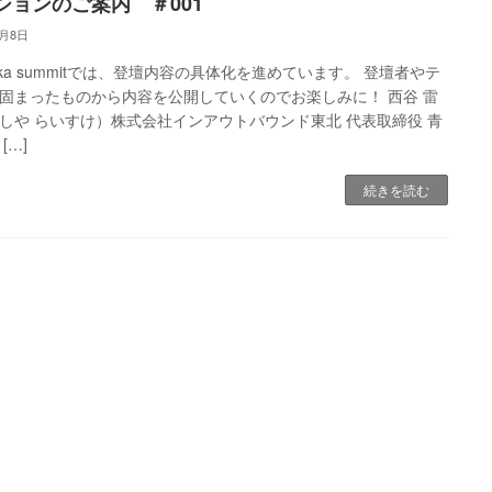
ションのご案内 ＃001
4月8日
inaka summitでは、登壇内容の具体化を進めています。 登壇者やテ
固まったものから内容を公開していくのでお楽しみに！ 西谷 雷
しや らいすけ）株式会社インアウトバウンド東北 代表取締役 青
[…]
続きを読む