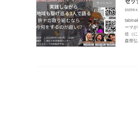
セッ
セッション
2025年
tab
ーマが
佐（に
森県弘 