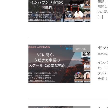
相撲、
展開し
のお話を
[…]
セッ
セッション
2025年
インバ
た。こ
タル）
を受け